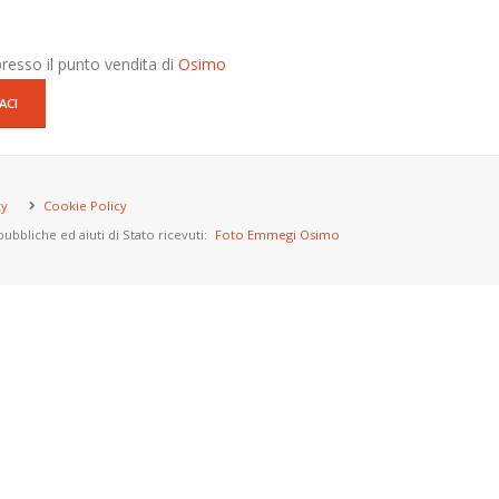
presso il punto vendita di
Osimo
ACI
cy
Cookie Policy
ubbliche ed aiuti di Stato ricevuti:
Foto Emmegi Osimo