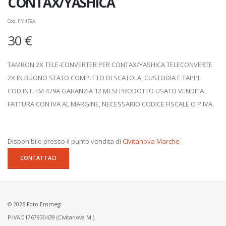
CONTAX/YASHICA
Cod. FM479A
30 €
TAMRON 2X TELE-CONVERTER PER CONTAX/YASHICA TELECONVERTE
2X IN BUONO STATO COMPLETO DI SCATOLA, CUSTODIA E TAPPI.
COD.INT. FM 479A GARANZIA 12 MESI PRODOTTO USATO VENDITA
FATTURA CON IVA AL MARGINE, NECESSARIO CODICE FISCALE O P.IVA.
Disponibile presso il punto vendita di
Civitanova Marche
CONTATTACI
© 2026 Foto Emmegi
P.IVA 01767930439 (Civitanova M.)